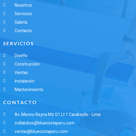
Nosotros
Servicios
Galería
Contacto
SERVICIOS
Diseño
Construcción
Ventas
Instalación
Mantenimiento
CONTACTO
Av. Merino Reyna Mz G1 Lt 1 Carabayllo - Lima
cvillalobos@bluecostaperu.com
ventas@bluecostaperu.com